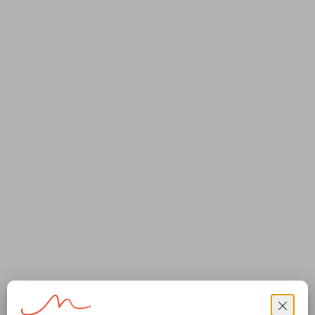
giudiziale della prestazione.
INPS, messaggio 05/03/2019, n. 909
Fonte:
http://www.ipsoa.it/documents/lavoro-e-
previdenza/pensioni/quotidiano/2019/03/06/naspi-
detenuti-computabilita-periodi-lavorati-istituti-penitenziari
ALTRE NEWS
15/09/2020
NEWS AREA LAVORO
Settore edile: riduzione
contributiva confermata per il
2020