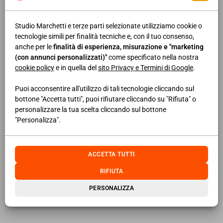
LEGGI DI PIÙ
Studio Marchetti e terze parti selezionate utilizziamo cookie o
tecnologie simili per finalità tecniche e, con il tuo consenso,
anche per le
finalità di esperienza, misurazione e "marketing
17/11/2021
NEWS AREA IMPRESA
(con annunci personalizzati)"
come specificato nella nostra
Responsabilità 231: come opera e
cookie policy
e in quella del
sito Privacy e Termini di Google
.
chi può far parte dell’organismo di
Puoi acconsentire all'utilizzo di tali tecnologie cliccando sul
vigilanza
bottone "Accetta tutti", puoi rifiutare cliccando su "Rifiuta" o
personalizzare la tua scelta cliccando sul bottone
"Personalizza".
LEGGI DI PIÙ
ACCETTA TUTTI
05/12/2025
NEWS AREA IMPRESA
RIFIUTA
Regimi amministrativi per
l’energia rinnovabile: le novità
PERSONALIZZA
2025