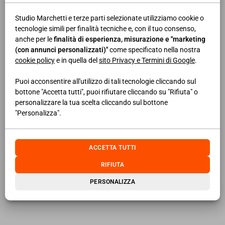
Health and Safety Protocol
Studio Marchetti e terze parti selezionate utilizziamo cookie o
tecnologie simili per finalità tecniche e, con il tuo consenso,
LEGGI DI PIÙ
anche per le
finalità di esperienza, misurazione e "marketing
(con annunci personalizzati)"
come specificato nella nostra
cookie policy
e in quella del
sito Privacy e Termini di Google
.
20/11/2023
NEWS AREA LAVORO
CIGS: accesso più facile per le
Puoi acconsentire all'utilizzo di tali tecnologie cliccando sul
bottone "Accetta tutti", puoi rifiutare cliccando su "Rifiuta" o
imprese industriali nei piani di
personalizzare la tua scelta cliccando sul bottone
sviluppo strategico
"Personalizza".
LEGGI DI PIÙ
ACCETTA TUTTI
RIFIUTA
22/06/2021
NEWS AREA IMPRESA
PERSONALIZZA
Procedure esecutive immobiliari:
illegittima la seconda proroga
della sospensione di ogni attività