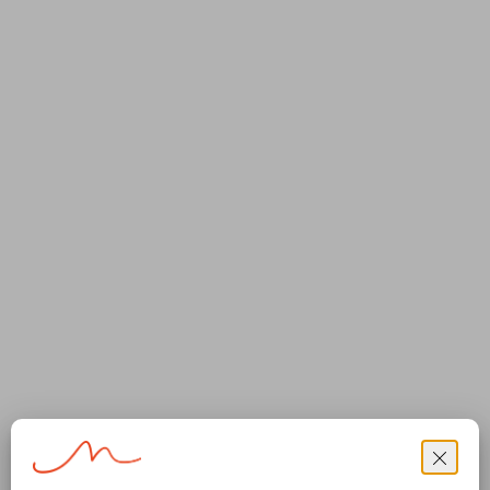
Per quanto riguarda, invece, i lavoratori pagati con i titoli del
Libretto Famiglia
(LF), sono stati 6.880 (in linea con giugno
2018), con un importo mensile lordo medio di 187 euro.
INPS, Osservatorio sul precariato giugno 2019 29/08/2019
Fonte:
http://www.ipsoa.it/documents/lavoro-e-
previdenza/pensioni/quotidiano/2019/08/30/osservatorio-
precariato-occupazione-stabile-primo-semestre-2019
ALTRE NEWS
04/05/2020
NEWS AREA LAVORO
Coronavirus: new updates to the