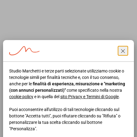
ANF): - inclusione di alcune tipologie di familiari nel nucleo
del richiedente lavoratore dipendente del settore privato o di
altro beneficiario titolare del diritto all’ANF; - applicazione
dell’aumento dei livelli reddituali per i componenti il nucleo
nel caso di componenti inabili, quali familiari minorenni
incapaci di compiere gli atti propri della loro età o familiari
maggiorenni con inabilità assoluta e permanente a proficuo
lavoro; - riconoscimento del diritto all’ANF nei casi di
Studio Marchetti e terze parti selezionate utilizziamo cookie o
abbandono del nucleo di uno dei due coniugi. A partire dal
tecnologie simili per finalità tecniche e, con il tuo consenso,
1° marzo 2022,
non sono più rilasciate
le autorizzazioni ad
anche per le
finalità di esperienza, misurazione e "marketing
includere nel proprio nucleo familiare i seguenti soggetti: -
(con annunci personalizzati)"
come specificato nella nostra
cookie policy
e in quella del
sito Privacy e Termini di Google
.
figli e equiparati di ex coniugi/parti dell’unione civile
legalmente separati o divorziati/sciolti dall’unione civile; -
Puoi acconsentire all'utilizzo di tali tecnologie cliccando sul
figli del coniuge/parte di unione civile nati da precedente
bottone "Accetta tutti", puoi rifiutare cliccando su "Rifiuta" o
personalizzare la tua scelta cliccando sul bottone
matrimonio; - figli propri o del coniuge/parte dell’unione
"Personalizza".
civile riconosciuti dall'altro genitore in assenza di rapporto