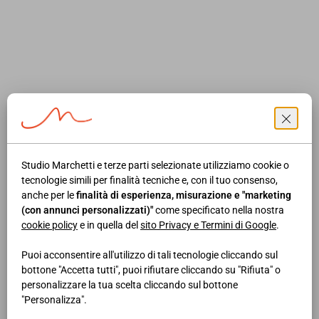
connessione nei comuni di Venosa e Melfi (PZ), potenza:
37,1 MW. Copyright © - Riproduzione riservata
Fonte:
https://www.ipsoa.it/documents/quotidiano/2022/07/29/ene
rinnovabili-parere-positivo-compatibilita-ambientale-undici-
progetti
Studio Marchetti e terze parti selezionate utilizziamo cookie o
ALTRE NEWS
tecnologie simili per finalità tecniche e, con il tuo consenso,
anche per le
finalità di esperienza, misurazione e "marketing
(con annunci personalizzati)"
come specificato nella nostra
cookie policy
e in quella del
sito Privacy e Termini di Google
.
19/12/2024
NEWS AREA IMPRESA
Puoi acconsentire all'utilizzo di tali tecnologie cliccando sul
Prodotti difettosi: responsabilità
bottone "Accetta tutti", puoi rifiutare cliccando su "Rifiuta" o
solidale tra venditore e produttore
personalizzare la tua scelta cliccando sul bottone
"Personalizza".