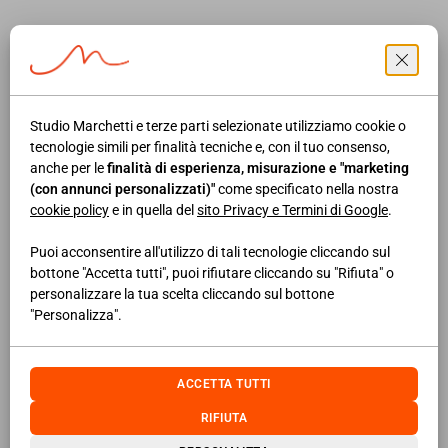
matrimoni fittizi e parallela attività di caporalato. Altro
esempio in Cass. pen. 19 ottobre 2018, n. 47741:
un'associazione operava in località dell'Egitto, a Milano e in
varie zone della Sicilia e della Calabria, al fine di favorire
Studio Marchetti e terze parti selezionate utilizziamo cookie o
I’ingresso illegale nello Stato di un numero rilevante di
tecnologie simili per finalità tecniche e, con il tuo consenso,
clandestini, i quali venivano presi in carico dalla cellula di
anche per le
finalità di esperienza, misurazione e "marketing
accoglienza che provvedeva a trattenerli in luoghi isolati,
(con annunci personalizzati)"
come specificato nella nostra
cookie policy
e in quella del
sito Privacy e Termini di Google
.
prima di condurli nelle località di destinazione,
prevalentemente Roma e Milano.
Caporalato
, dunque, ma
Puoi acconsentire all'utilizzo di tali tecnologie cliccando sul
persino
schiavitù
. La Corte di cassazione penale 2 maggio
bottone "Accetta tutti", puoi rifiutare cliccando su "Rifiuta" o
personalizzare la tua scelta cliccando sul bottone
2022, n. 17095 annulla con rinvio l’assoluzione
"Personalizza".
sorprendentemente pronunciata in appello dopo una
condanna in primo grado di più imputati per riduzione in
schiavitù prevista dall’art. 600 c.p. e per associazione per
ACCETTA TUTTI
delinquere finalizzata al reclutamento di cittadini
RIFIUTA
extracomunitari, di nazionalità prevalentemente tunisina,