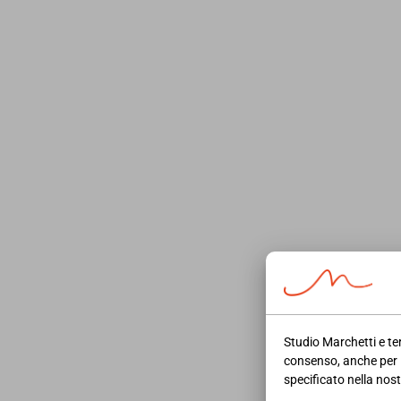
supera la soglia di esenzione?
Fonte:
https://www.ipsoa.it/documents/qu
16/05/2025
NEWS AREA LAVORO
Incentivi per imprese e
assunzioni nei settori
strategici: a chi spetta il
doppio incentivo
Studio Marchetti e ter
consenso, anche per 
LEGGI DI PIÙ
specificato nella nos