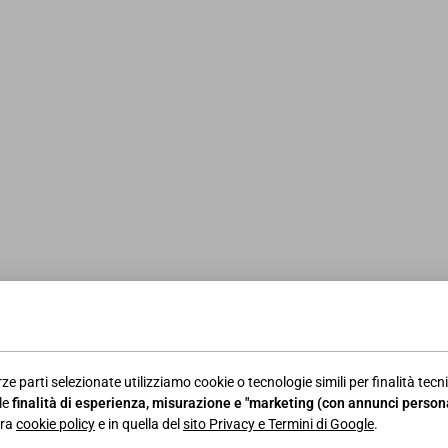
otidiano/2023/10/31/buono-pasto-servizio-mensa-carico-
ALTRE NEWS
24/08/2022
NEWS AREA LAVORO
23/
Mese di agosto: ferie tra
Att
disciplina normativa e CCNL
del
e i
ze parti selezionate utilizziamo cookie o tecnologie simili per finalità tecni
le
finalità di esperienza, misurazione e "marketing (con annunci persona
LEGGI DI PIÙ
LEGG
tra
cookie policy
e in quella del
sito Privacy e Termini di Google
.