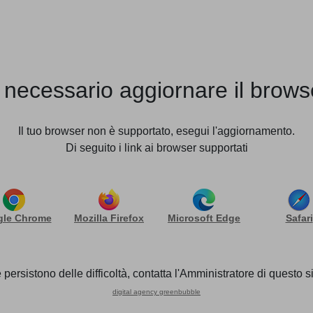
STUDIO
TEAM
SERVIZI
NEWS
LAVORO: IN QUALI CASI SONO OBBLIGATORI
 necessario aggiornare il brows
izio mensa a carico del d
Il tuo browser non è supportato, esegui l'aggiornamento.
bligatori
Di seguito i link ai browser supportati
nte dai lavoratori subordinati, a tempo pieno o parziale, a
le Chrome
Mozilla Firefox
Microsoft Edge
Safari
 ogni giornata effettivamente lavorata, essendo un sostit
ubbi per i datori di lavoro, anche alla luce della sentenz
 persistono delle difficoltà, contatta l'Amministratore di questo si
propria attività per almeno 6 ore ha sempre diritto al buon
digital agency greenbubble
non fa pausa? I lavoratori part-time hanno diritto ai buon