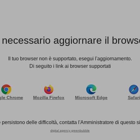
STUDIO
TEAM
SERVIZI
NEWS
A TELEMATICA
 necessario aggiornare il brows
versione della procedu
Il tuo browser non è supportato, esegui l'aggiornamento.
Di seguito i link ai browser supportati
rende noto che, nell’ambito dell'ingegnerizzazione della N
le Chrome
Mozilla Firefox
Microsoft Edge
Safari
el servizio di domanda per l’accesso alla prestazione di 
023, l’INPS comunica il rilascio di una
nuova versione e
 persistono delle difficoltà, contatta l'Amministratore di questo si
ione DIS-COLL
. Gli Istituti di Patronato possono utilizzare 
digital agency greenbubble