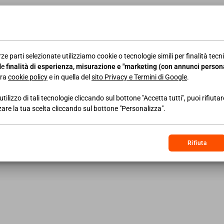
ALTRE NEWS
ze parti selezionate utilizziamo cookie o tecnologie simili per finalità tecni
25/11/2022
NEWS AREA LAVORO
26/
le
finalità di esperienza, misurazione e "marketing (con annunci persona
Congedo parentale: pronta
As
tra
cookie policy
e in quella del
sito Privacy e Termini di Google
.
la procedura di domanda
per
utilizzo di tali tecnologie cliccando sul bottone "Accetta tutti", puoi rifiuta
Ma
zare la tua scelta cliccando sul bottone "Personalizza".
ass
fa
tem
Rifiuta
LEGGI DI PIÙ
LEGG
22/12/2022
NEWS AREA IMPRESA
18/
AGCM: i chiarimenti sui
Lib