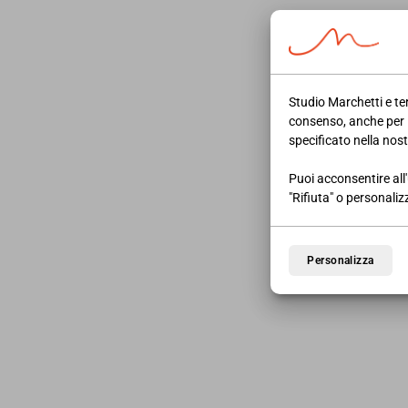
Studio Marchetti e ter
21/05/2025
NEWS AREA LAVORO
consenso, anche per 
Campagna RedEst 2025:
specificato nella nos
procedura aperta dal 22
Puoi acconsentire all'
maggio
"Rifiuta" o personaliz
Personalizza
LEGGI DI PIÙ
22/06/2023
NEWS AREA LAVORO
Ammortizzatore Unico