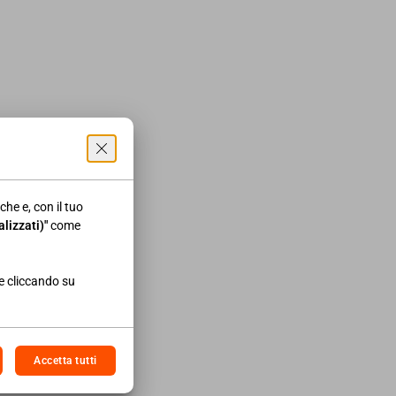
pportuno, come i social media. Si prevede,
ntrano nel campo di applicazione della
on commerciali, restando ferme le norme del
i enti appartenenti alle confessioni
collette. Copyright © - Riproduzione
sicurare-informazione-chiara-non-
che e, con il tuo
lizzati)"
come
re cliccando su
Accetta tutti
10/2022
NEWS AREA IMPRESA