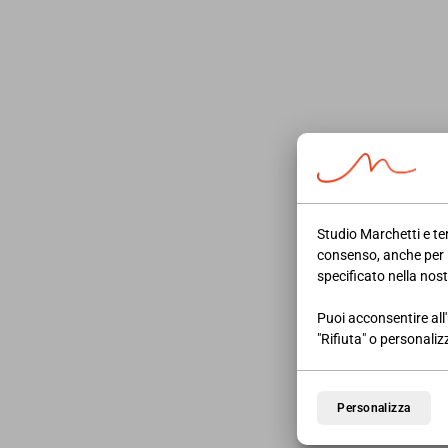
o del professionista sul proprio sito, su u
infine, che
il 50 per cento degli importi del
legge le attività di promozione, vendita o 
codice del Terzo Settore riguardanti la rac
religiose che hanno stipulato accordi o int
riservata
Fonte:
https://www.ipsoa.it/documents/quo
Studio Marchetti e ter
ingannevole
consenso, anche per 
specificato nella nos
Puoi acconsentire all'
"Rifiuta" o personaliz
Personalizza
09/07/2026
NEWS AREA LAVORO