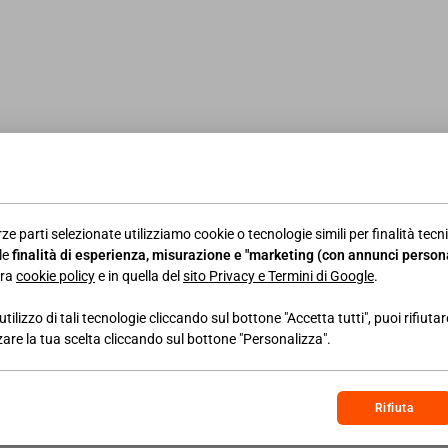
no o più quotidiani nonché con ogni altro mezzo ritenuto o
le sanzioni sia destinato a finalità solidaristiche.
Non rie
fornitura di prodotti ai consumatori da parte degli enti n
colta di fondi per autofinanziamento e quelle relative degl
ese con lo Stato con riguardo alla libera effettuazione di 
tidiano/2024/01/26/iniziative-solidaristiche-obbligo-as
ze parti selezionate utilizziamo cookie o tecnologie simili per finalità tecni
le
finalità di esperienza, misurazione e "marketing (con annunci persona
tra
cookie policy
e in quella del
sito Privacy e Termini di Google
.
utilizzo di tali tecnologie cliccando sul bottone "Accetta tutti", puoi rifiuta
ALTRE NEWS
zare la tua scelta cliccando sul bottone "Personalizza".
Rifiuta
10/08/2019
NEWS AREA LAVORO
07/