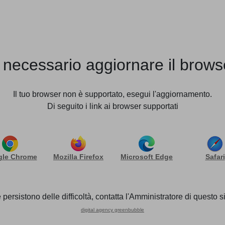
STUDIO
TEAM
SERVIZI
NEWS
INFORMAZIONE CHIARA E NON INGANNEVOLE
 necessario aggiornare il brows
stiche: obbligo di assicur
Il tuo browser non è supportato, esegui l'aggiornamento.
hiara e non ingannevole
Di seguito i link ai browser supportati
annevole sulla commercializzazione di prodotti i cui prov
le Chrome
Mozilla Firefox
Microsoft Edge
Safari
 legge approvato dal Consiglio dei Ministri del 25 gennaio 
ade in Italy Adolfo Urso. Per i produttori dei beni e per i
 persistono delle difficoltà, contatta l'Amministratore di questo si
icitare il soggetto destinatario dei proventi, le finalità a 
digital agency greenbubble
 destinati all’attività benefica, per ogni unità di prodotto