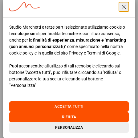
verso il Manifesto delle
professioni
LEGGI DI PIÙ
Studio Marchetti e terze parti selezionate utilizziamo cookie o
tecnologie simili per finalità tecniche e, con il tuo consenso,
anche per le
finalità di esperienza, misurazione e "marketing
(con annunci personalizzati)"
come specificato nella nostra
13/05/2026
NEWS AREA IMPRESA
cookie policy
e in quella del
sito Privacy e Termini di Google
.
Igiene alimentare: tracce di
infestanti bastano a configurare la
Puoi acconsentire all'utilizzo di tali tecnologie cliccando sul
bottone "Accetta tutti", puoi rifiutare cliccando su "Rifiuta" o
violazione degli obblighi
personalizzare la tua scelta cliccando sul bottone
"Personalizza".
LEGGI DI PIÙ
ACCETTA TUTTI
25/09/2020
NEWS AREA LAVORO
RIFIUTA
Bando ISI Agricoltura: dal 25
PERSONALIZZA
settembre 2020 download del