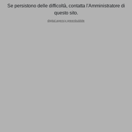
dedicata alle start-up innovative nelle forme indicate dal
Se persistono delle difficoltà, contatta l'Amministratore di
comma 15 dell’articolo 25 del decreto-legge 179/2012 e
questo sito.
cioè attraverso un modello di autocertificazione unificato e
digital agency greenbubble
approvato dal Ministero, che sarà reso disponibile, nella sua
versione aggiornata, da parte degli Uffici Camerali.
Fonte:
https://www.ipsoa.it/documents/quotidiano/2025/08/01/star
innovativa-chiarimenti-iscrizione-mantenimento-status
ALTRE NEWS
05/09/2025
NEWS AREA LAVORO
Decreto Flussi: nuove regole per
nulla osta al lavoro,