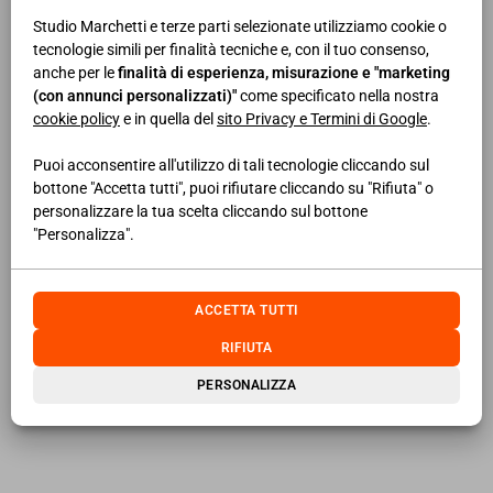
17 novembre 2025
Studio Marchetti e terze parti selezionate utilizziamo cookie o
tecnologie simili per finalità tecniche e, con il tuo consenso,
anche per le
finalità di esperienza, misurazione e "marketing
Versamento terza ed ultima rata imposta sostitutiva per
(con annunci personalizzati)"
come specificato nella nostra
rideterminazione valore di acquisto di partecipazioni
cookie policy
e in quella del
sito Privacy e Termini di Google
.
possedute alla data del 1° gennaio 2023
Puoi acconsentire all'utilizzo di tali tecnologie cliccando sul
bottone "Accetta tutti", puoi rifiutare cliccando su "Rifiuta" o
I soggetti che già detenevano cripto-attività alla data del 1°
personalizzare la tua scelta cliccando sul bottone
gennaio 2023 che hanno rideterminato il costo o il valore di
"Personalizza".
acquisto delle criptovalute possedute mediante
assoggettamento ad una imposta sostitutiva delle imposte
ACCETTA TUTTI
sui redditi.
RIFIUTA
17 novembre 2025
PERSONALIZZA
Versamento terza ed ultima rata rivalutazione criptovalute
I soggetti che già detenevano cripto-attività alla data del 1°