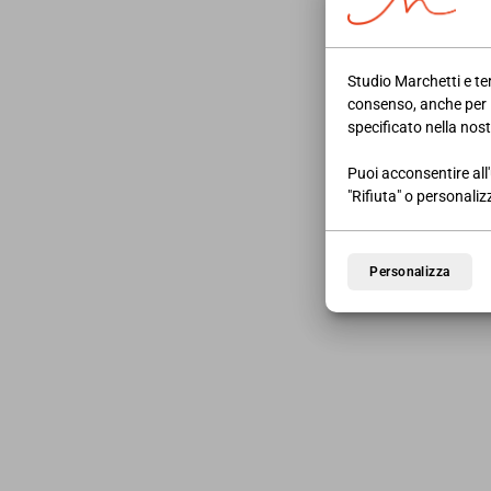
Studio Marchetti e ter
consenso, anche per 
specificato nella nos
30/08/2023
NEWS AREA LAVORO
Supporto per la formazione
Puoi acconsentire all'
"Rifiuta" o personaliz
e il lavoro: come si compila
la domanda
Personalizza
LEGGI DI PIÙ
23/11/2019
NEWS AREA LAVORO
Quota 100. Lasciamola fino
al 2021 (per rispetto del
patto con i cittadini)