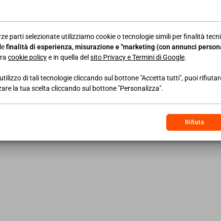
ALTRE NEWS
ze parti selezionate utilizziamo cookie o tecnologie simili per finalità tecni
le
finalità di esperienza, misurazione e "marketing (con annunci persona
tra
cookie policy
e in quella del
sito Privacy e Termini di Google
.
21/06/2024
NEWS AREA IMPRESA
13/
Economia dello spazio:
Pla
utilizzo di tali tecnologie cliccando sul bottone "Accetta tutti", puoi rifiuta
zare la tua scelta cliccando sul bottone "Personalizza".
approvata la prima legge
do
italiana
Rifiuta
LEGGI DI PIÙ
LEGG
26/06/2019
NEWS AREA LAVORO
31/
Relazione annuale INAIL:
Mi
meno infortuni, più
map
risparmio e investimenti
e p