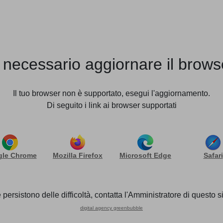
STUDIO
TEAM
SERVIZI
NEWS
A A FINE 2025?
 necessario aggiornare il brows
: per quali società vale 
Il tuo browser non è supportato, esegui l'aggiornamento.
Di seguito i link ai browser supportati
 anche gli amministratori di impresa costituite in forma so
le Chrome
Mozilla Firefox
Microsoft Edge
Safari
mprese e del Made in Italy, preso atto che la normativa è e
e rispetto alla sua applicazione alle imprese che siano c
 persistono delle difficoltà, contatta l'Amministratore di questo si
ne al registro successivamente a questa data. Tuttavia, 
digital agency greenbubble
ma societaria”, e si applica comunque a “tutte le imprese, 