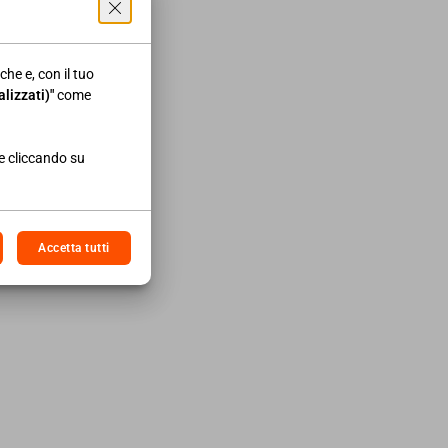
che e, con il tuo
lizzati)"
come
01/2020
NEWS AREA IMPRESA
stic tax: quando e quanto
re cliccando su
vranno pagare le imprese
Accetta tutti
I DI PIÙ
12/2023
NEWS AREA IMPRESA
lleproroghe 2023, la
pa dei rinvii per imprese
rofessionisti